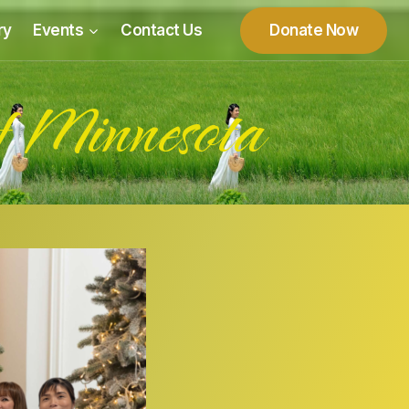
ry
Events
Contact Us
Donate Now
f Minnesota