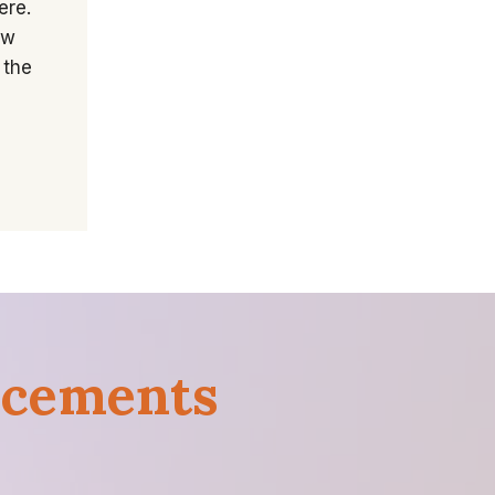
ere.
ow
 the
ncements