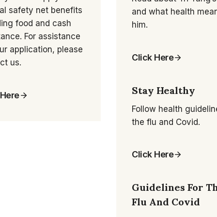
al safety net benefits
and what health mean
ding food and cash
him.
tance. For assistance
ur application, please
Click Here
ct us.
Stay Healthy
 Here
Follow health guidelin
the flu and Covid.
Click Here
Guidelines For T
Flu And Covid