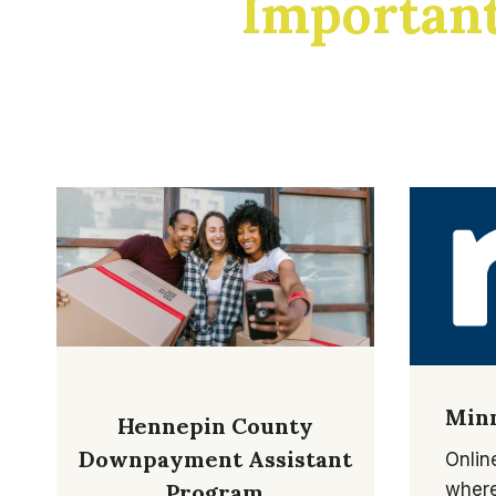
Importan
Minn
Hennepin County
Downpayment Assistant
Onlin
Program
where