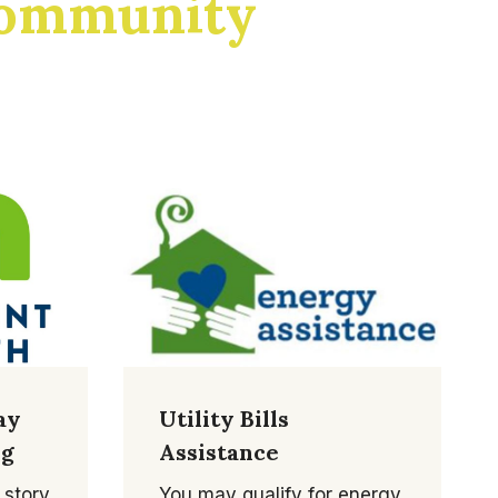
Community
ay
Utility Bills
ng
Assistance
 story
You may qualify for energy