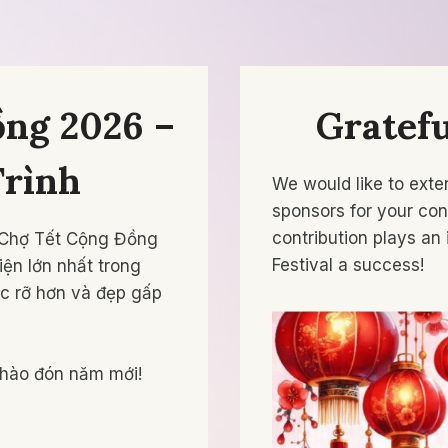
ồng 2026 –
Gratefu
rình
We would like to exten
sponsors for your con
contribution plays an
i Chợ Tết Cộng Đồng
Festival a success!
ện lớn nhất trong
c rỡ hơn và đẹp gấp
chào đón năm mới!