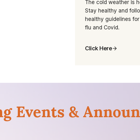
The cold weather is h
Stay healthy and foll
healthy guidelines for
flu and Covid.
Click Here
g Events & Annou