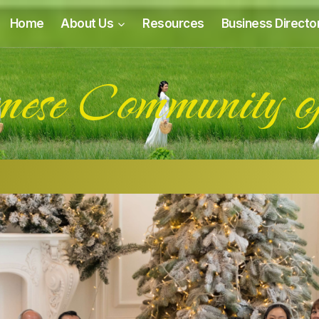
Home
About Us
Resources
Business Directo
mese Community o