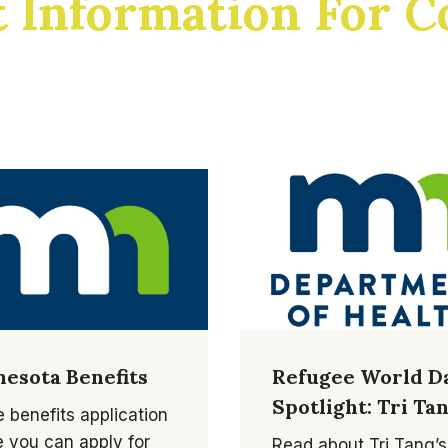
t Information For 
esota Benefits
Refugee World D
Spotlight: Tri Ta
e benefits application
 you can apply for
Read about Tri Tang’s